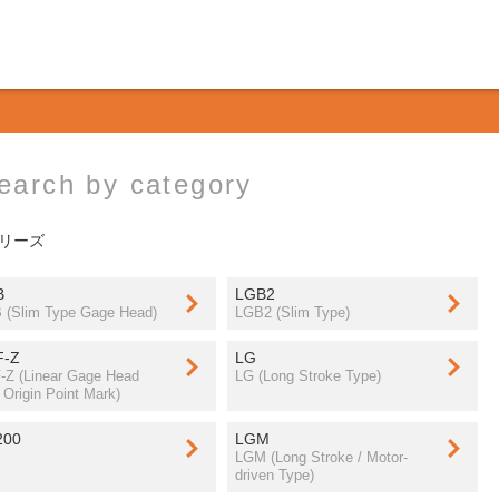
earch by category
シリーズ
B
LGB2
 (Slim Type Gage Head)
LGB2 (Slim Type)
F-Z
LG
-Z (Linear Gage Head
LG (Long Stroke Type)
 Origin Point Mark)
200
LGM
LGM (Long Stroke / Motor-
driven Type)