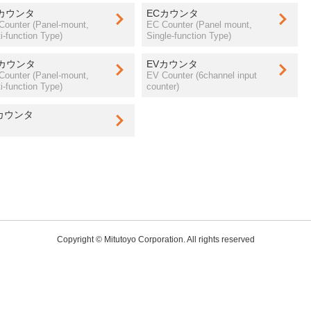
Bカウンタ
ECカウンタ
Counter (Panel-mount,
EC Counter (Panel mount,
i-function Type)
Single-function Type)
Hカウンタ
EVカウンタ
Counter (Panel-mount,
EV Counter (6channel input
i-function Type)
counter)
カウンタ
Copyright © Mitutoyo Corporation. All rights reserved