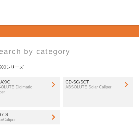
earch by category
500シリーズ
-AX/C
CD-SC/SCT
OLUTE Digimatic
ABSOLUTE Solar Caliper
per
67-S
erCaliper